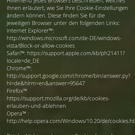
Hilfemenü jedes Browsers beschrieben, welches
Ihnen erläutert, wie Sie Ihre Cookie-Einstellungen
ändern können. Diese finden Sie für die
jeweiligen Browser unter den folgenden Links:
Internet Explorer™:
http://windows.microsoft.com/de-DE/windows-
vista/Block-or-allow-cookies
Safari™: https://support.apple.com/kb/ph21411?
locale=de_DE
Chrome™:
http://support.google.com/chrome/bin/answer.py?
hl=de&hlrm=en&answer=95647
Firefox™
https://support.mozilla.org/de/kb/cookies-
erlauben-und-ablehnen
Opera™ :
http://help.opera.com/Windows/10.20/de/cookies.h