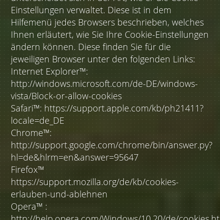
Einstellungen verwaltet. Diese ist in dem
Hilfemenü jedes Browsers beschrieben, welches
Ihnen erläutert, wie Sie Ihre Cookie-Einstellungen
ändern können. Diese finden Sie für die
jeweiligen Browser unter den folgenden Links:
Internet Explorer™:
http://windows.microsoft.com/de-DE/windows-
vista/Block-or-allow-cookies
Safari™: https://support.apple.com/kb/ph21411?
locale=de_DE
Chrome™:
http://support.google.com/chrome/bin/answer.py?
hl=de&hlrm=en&answer=95647
Firefox™
https://support.mozilla.org/de/kb/cookies-
erlauben-und-ablehnen
Opera™ :
http://help.opera.com/Windows/10.20/de/cookies.h