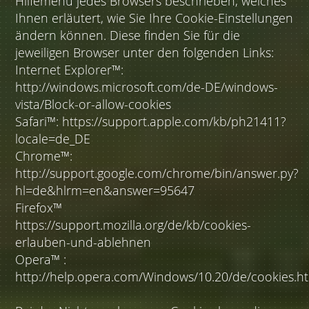
Hilfemenü jedes Browsers beschrieben, welches
Ihnen erläutert, wie Sie Ihre Cookie-Einstellungen
ändern können. Diese finden Sie für die
jeweiligen Browser unter den folgenden Links:
Internet Explorer™:
http://windows.microsoft.com/de-DE/windows-
vista/Block-or-allow-cookies
Safari™: https://support.apple.com/kb/ph21411?
locale=de_DE
Chrome™:
http://support.google.com/chrome/bin/answer.py?
hl=de&hlrm=en&answer=95647
Firefox™
https://support.mozilla.org/de/kb/cookies-
erlauben-und-ablehnen
Opera™ :
http://help.opera.com/Windows/10.20/de/cookies.h