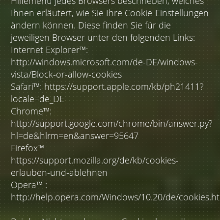
Hilfemenü jedes Browsers beschrieben, welches
Ihnen erläutert, wie Sie Ihre Cookie-Einstellungen
ändern können. Diese finden Sie für die
jeweiligen Browser unter den folgenden Links:
Internet Explorer™:
http://windows.microsoft.com/de-DE/windows-
vista/Block-or-allow-cookies
Safari™: https://support.apple.com/kb/ph21411?
locale=de_DE
Chrome™:
http://support.google.com/chrome/bin/answer.py?
hl=de&hlrm=en&answer=95647
Firefox™
https://support.mozilla.org/de/kb/cookies-
erlauben-und-ablehnen
Opera™ :
http://help.opera.com/Windows/10.20/de/cookies.h