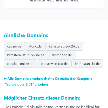
Suchmaschinenoptimierung heraus.
Ähnliche Domains
ceoapi.de
atono.de
katasterauszug24.de
katasterauszug-online.de
zimmondo.de
cadplan-online.de
plotservice-cad.de
immoscan-3d.de
Alle Domains ansehen
Alle Domains der Kategorie
“Technologie & IT” ansehen
Möglicher Einsatz dieser Domain:
Die Domain 3d-visualisierung-vermessung.de ist ideal für